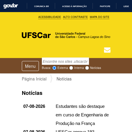
COMUNICA BR
ACESSO À INFORMAÇÃO
PARTICIPE
LEGISL
I
ACESSIBILIDADE
ALTO CONTRASTE
MAPA DO SITE
R
P
A
R
A
O
C
O
N
T
Busca
N
E
Ú
Toggle navigation
a
Busca Avançada…
Busca:
Externa
Interna
Notícias
D
v
O
e
Página Inicial
Notícias
g
a
Notícias
ç
ã
07-08-2026
Estudantes são destaque
o
em curso de Engenharia de
Produção na França
07-08-2026
UFSCar aprova 193