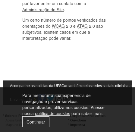
por favor entre em contato com a
.
Administração do Site
Um certo número de pontos verificados das
orientações do
WCAG
2.0 e
ATAG
2.0 são
subjetivos, existem casos em que a
interpretação pode variar.
Acompanhe as notícias da UFSCar também pelas redes sociais oficiais da
Para melhorar a sua experiência de
Universidade
navegação e prover serviços
personalizados, utilizamos cookies. Acesse
nossa
política de cookies
para saber mais.
Sobre o Portal
Perguntas Frequentes
Acessibilidade
Ouvidoria
Continuar
Mapa do Site
Imprensa