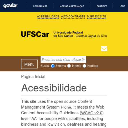
COMUNICA BR
ACESSO À INFORMAÇÃO
PARTICIPE
LEGISL
I
ACESSIBILIDADE
ALTO CONTRASTE
MAPA DO SITE
R
P
A
R
A
O
C
O
N
T
Busca
N
E
Ú
Toggle navigation
a
Busca Avançada…
Busca:
Externa
Interna
Notícias
D
v
O
e
Página Inicial
g
Acessibilidade
a
ç
ã
This site uses the open source Content
o
Management System
. It meets the Web
Plone
Content Accessibility Guidelines (
)
WCAG
v2.0
level 'AA' for people with disabilities, including
blindness and low vision, deafness and hearing