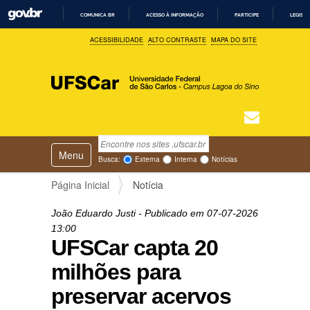
COMUNICA BR
ACESSO À INFORMAÇÃO
PARTICIPE
LEGISL
I
ACESSIBILIDADE
ALTO CONTRASTE
MAPA DO SITE
R
P
A
R
A
O
C
O
N
T
Busca
N
E
Ú
Toggle navigation
a
Busca Avançada…
Busca:
Externa
Interna
Notícias
D
v
O
e
Página Inicial
Notícia
g
a
João Eduardo Justi
- Publicado em
07-07-2026
ç
13:00
ã
UFSCar capta 20
o
milhões para
preservar acervos