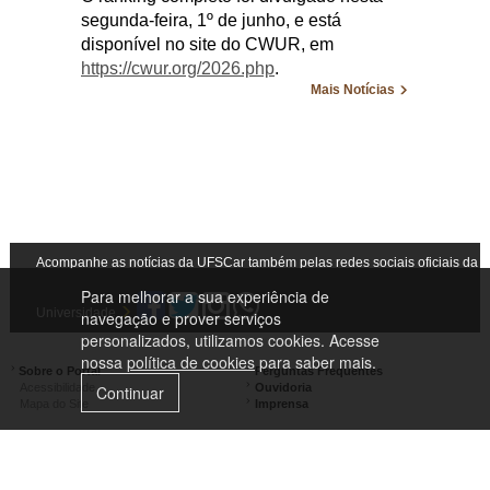
segunda-feira, 1º de junho, e está
disponível no site do CWUR, em
https://cwur.org/2026.php
.
Mais Notícias
Acompanhe as notícias da UFSCar também pelas redes sociais oficiais da
Para melhorar a sua experiência de
Universidade
navegação e prover serviços
personalizados, utilizamos cookies. Acesse
nossa
política de cookies
para saber mais.
Sobre o Portal
Perguntas Frequentes
Acessibilidade
Ouvidoria
Continuar
Mapa do Site
Imprensa
Campus Lagoa do Sino
Campus São Carlos