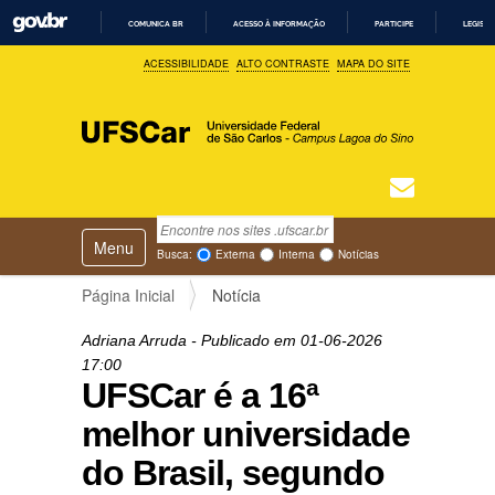
COMUNICA BR
ACESSO À INFORMAÇÃO
PARTICIPE
LEGISL
I
ACESSIBILIDADE
ALTO CONTRASTE
MAPA DO SITE
R
P
A
R
A
O
C
O
N
T
Busca
N
E
Ú
Toggle navigation
a
Busca Avançada…
Busca:
Externa
Interna
Notícias
D
v
O
e
Página Inicial
Notícia
g
a
Adriana Arruda
- Publicado em
01-06-2026
ç
17:00
ã
UFSCar é a 16ª
o
melhor universidade
do Brasil, segundo