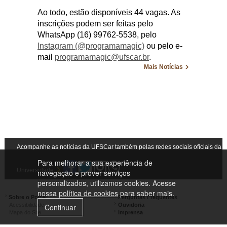
Ao todo, estão disponíveis 44 vagas. As
inscrições podem ser feitas pelo
WhatsApp (16) 99762-5538, pelo
Instagram (@programamagic)
ou pelo e-
mail
programamagic@ufscar.br
.
Mais Notícias
Acompanhe as notícias da UFSCar também pelas redes sociais oficiais da
Para melhorar a sua experiência de
Universidade
navegação e prover serviços
personalizados, utilizamos cookies. Acesse
nossa
política de cookies
para saber mais.
Sobre o Portal
Perguntas Frequentes
Acessibilidade
Ouvidoria
Continuar
Mapa do Site
Imprensa