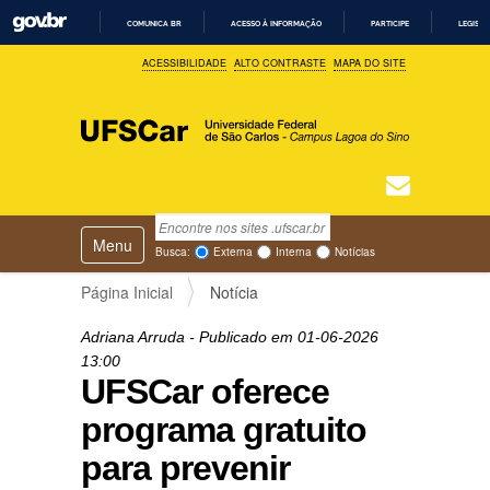
COMUNICA BR
ACESSO À INFORMAÇÃO
PARTICIPE
LEGISL
I
ACESSIBILIDADE
ALTO CONTRASTE
MAPA DO SITE
R
P
A
R
A
O
C
O
N
T
Busca
N
E
Ú
Toggle navigation
a
Busca Avançada…
Busca:
Externa
Interna
Notícias
D
v
O
e
Página Inicial
Notícia
g
a
Adriana Arruda
- Publicado em
01-06-2026
ç
13:00
ã
UFSCar oferece
o
programa gratuito
para prevenir