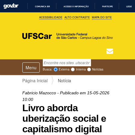
COMUNICA BR
ACESSO À INFORMAÇÃO
PARTICIPE
LEGISL
I
ACESSIBILIDADE
ALTO CONTRASTE
MAPA DO SITE
R
P
A
R
A
O
C
O
N
T
Busca
N
E
Ú
Toggle navigation
a
Busca Avançada…
Busca:
Externa
Interna
Notícias
D
v
O
e
Página Inicial
Notícia
g
a
Fabricio Mazocco
- Publicado em
15-05-2026
ç
10:00
ã
Livro aborda
o
uberização social e
capitalismo digital