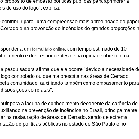
 propósito de embasar políticas públicas para aprimorar a
s de uso do fogo", explica.
é contribuir para "uma compreensão mais aprofundada do papel
 Cerrado e na prevenção de incêndios de grandes proporções 
responder a um
, com tempo estimado de 10
formulário online
nhecimento e dos respondentes e sua opinião sobre o tema.
, a pesquisadora afirma que ela ocorre "devido à necessidade d
ogo controlado ou queima prescrita nas áreas de Cerrado,
pela comunidade, auxiliando também como embasamento para
disposições correlatas".
ibuir para a lacuna de conhecimento decorrente da carência de
uxiliando na prevenção de incêndios no Brasil, principalmente
dar na restauração de áreas de Cerrado, sendo de extrema
tação de políticas públicas no estado de São Paulo e no