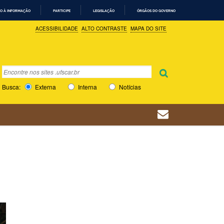
O À INFORMAÇÃO
PARTICIPE
LEGISLAÇÃO
ÓRGÃOS DO GOVERNO
ACESSIBILIDADE
ALTO CONTRASTE
MAPA DO SITE
Busca
Busca Avançada…
Busca:
Externa
Interna
Notícias