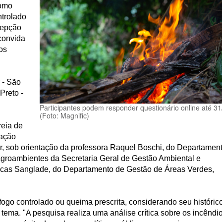
como
ntrolado
rcepção
 convida
os
 - São
Preto -
Participantes podem responder questionário online até 31
(Foto: Magnific)
reia de
ação
sob orientação da professora Raquel Boschi, do Departamen
Agroambientes da Secretaria Geral de Gestão Ambiental e
ucas Sanglade, do Departamento de Gestão de Áreas Verdes,
fogo controlado ou queima prescrita, considerando seu históric
 tema. "A pesquisa realiza uma análise crítica sobre os incêndi