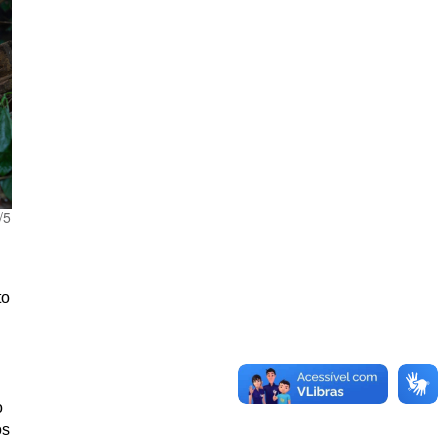
/5
to
o
os