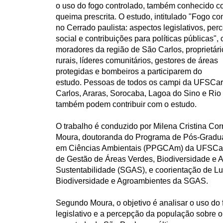
q
o uso do fogo controlado, também conhecido 
u
queima prescrita. O estudo, intitulado "Fogo co
i
no Cerrado paulista: aspectos legislativos, pe
:
social e contribuições para políticas públicas",
moradores da região de São Carlos, proprietári
rurais, líderes comunitários, gestores de áreas
protegidas e bombeiros a participarem do
estudo. Pessoas de todos os campi da UFSCar
Carlos, Araras, Sorocaba, Lagoa do Sino e Rio 
também podem contribuir com o estudo.
O trabalho é conduzido por Milena Cristina Cor
Moura, doutoranda do Programa de Pós-Gradu
em Ciências Ambientais (PPGCAm) da UFSCar, 
de Gestão de Áreas Verdes, Biodiversidade e 
Sustentabilidade (SGAS), e coorientação de L
Biodiversidade e Agroambientes da SGAS.
Segundo Moura, o objetivo é analisar o uso do 
legislativo e a percepção da população sobre o