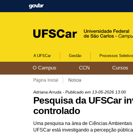
A UFSCar
Gestão
Processos Seletiv
N
O Campus
CCN
Cursos
a
v
V
Página Inicial
Notícia
e
o
g
c
Adriana Arruda
- Publicado em
13-05-2026
13:00
a
ê
Pesquisa da UFSCar in
ç
e
ã
controlado
s
o
t
á
Uma pesquisa na área de Ciências Ambientais
a
UFSCar está investigando a percepção pública