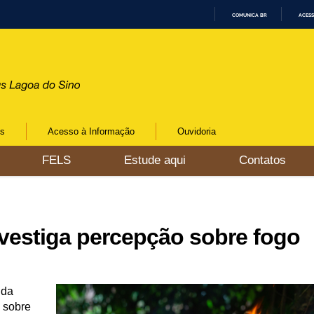
COMUNICA BR
ACESS
I
R
P
A
R
A
O
C
O
N
os
Acesso à Informação
Ouvidoria
T
E
Ú
FELS
Estude aqui
Contatos
D
O
vestiga percepção sobre fogo
 da
 sobre