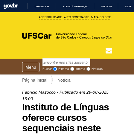
COMUNICA BR
ACESSO À INFORMAÇÃO
PARTICIPE
LEGISL
I
ACESSIBILIDADE
ALTO CONTRASTE
MAPA DO SITE
R
P
A
R
A
O
C
O
N
T
Busca
N
E
Ú
Toggle navigation
a
Busca Avançada…
Busca:
Externa
Interna
Notícias
D
v
O
e
Página Inicial
Notícia
g
a
Fabricio Mazocco
- Publicado em
29-08-2025
ç
13:00
ã
Instituto de Línguas
o
oferece cursos
sequenciais neste