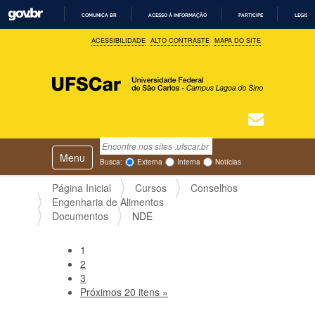
COMUNICA BR
ACESSO À INFORMAÇÃO
PARTICIPE
LEGISL
I
ACESSIBILIDADE
ALTO CONTRASTE
MAPA DO SITE
R
P
A
R
A
O
C
O
N
T
Busca
N
E
Ú
Toggle navigation
a
Busca Avançada…
Busca:
Externa
Interna
Notícias
D
v
O
e
Página Inicial
Cursos
Conselhos
g
Engenharia de Alimentos
a
Documentos
NDE
ç
ã
1
o
2
3
Próximos 20 itens »