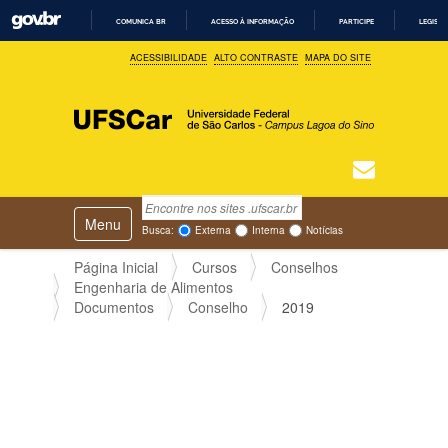
COMUNICA BR
ACESSO À INFORMAÇÃO
PARTICIPE
LEGISL
I
ACESSIBILIDADE
ALTO CONTRASTE
MAPA DO SITE
R
P
A
R
A
O
C
O
N
T
Busca
N
E
Ú
Toggle navigation
a
Busca Avançada…
Busca:
Externa
Interna
Notícias
D
v
O
e
Página Inicial
Cursos
Conselhos
g
Engenharia de Alimentos
a
Documentos
Conselho
2019
ç
ã
o