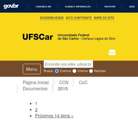
COMUNICA BR
ACESSO À INFORMAÇÃO
PARTICIPE
LEGISL
I
ACESSIBILIDADE
ALTO CONTRASTE
MAPA DO SITE
R
P
A
R
A
O
C
O
N
T
Busca
N
E
Ú
Toggle navigation
a
Busca Avançada…
Busca:
Externa
Interna
Notícias
D
v
O
e
Página Inicial
CCN
CoC
g
Documentos
2015
a
ç
1
ã
2
o
Próximos 14 itens »