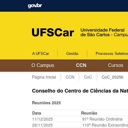
A UFSCar
Gestão
Processos Seletiv
N
O Campus
CCN
Cursos
a
v
V
Página Inicial
CCN
CoC
CoC_2025b
e
o
g
c
Conselho do Centro de Ciências da Na
a
ê
ç
e
ã
Reuniões 2025
s
o
t
Data
Reunião
á
11/12/2025
91ª Reunião Ordinária
a
26/11/2025
110ª Reunião Extraordiná