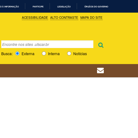
O À INFORMAÇÃO
PARTICIPE
LEGISLAÇÃO
ÓRGÃOS DO GOVERNO
ACESSIBILIDADE
ALTO CONTRASTE
MAPA DO SITE
Busca
Busca Avançada…
Busca:
Externa
Interna
Notícias