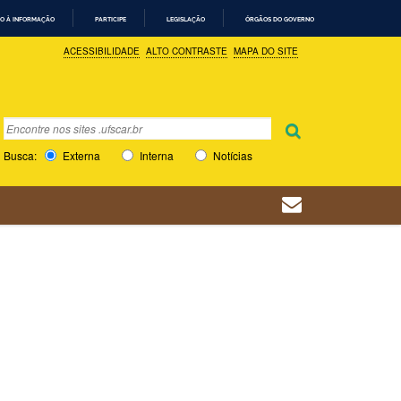
O À INFORMAÇÃO
PARTICIPE
LEGISLAÇÃO
ÓRGÃOS DO GOVERNO
ACESSIBILIDADE
ALTO CONTRASTE
MAPA DO SITE
Busca
Busca Avançada…
Busca:
Externa
Interna
Notícias