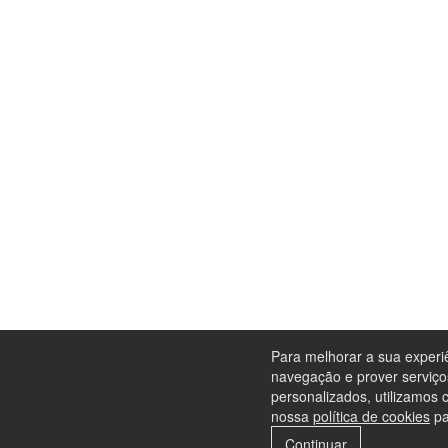
Para melhorar a sua experi
navegação e prover serviço
personalizados, utilizamos 
nossa
política de cookies
pa
Continuar