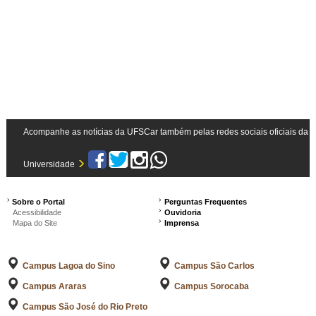
l
e
t
o
…
Acompanhe as notícias da UFSCar também pelas redes sociais oficiais da
Universidade
Sobre o Portal
Perguntas Frequentes
Acessibilidade
Ouvidoria
Mapa do Site
Imprensa
Campus Lagoa do Sino
Campus São Carlos
Campus Araras
Campus Sorocaba
Campus São José do Rio Preto