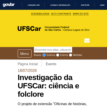
COMUNICA BR
ACESSO À INFORMAÇÃO
PARTICIPE
LEGISL
I
ACESSIBILIDADE
ALTO CONTRASTE
MAPA DO SITE
R
P
A
R
A
O
C
O
N
T
Busca
N
E
Ú
Toggle navigation
a
Busca Avançada…
Busca:
Externa
Interna
Notícias
D
v
O
e
Página Inicial
Evento
g
18/07/2026
a
Investigação da
ç
ã
UFSCar: ciência e
o
folclore
O projeto de extensão "Oficinas de histórias,