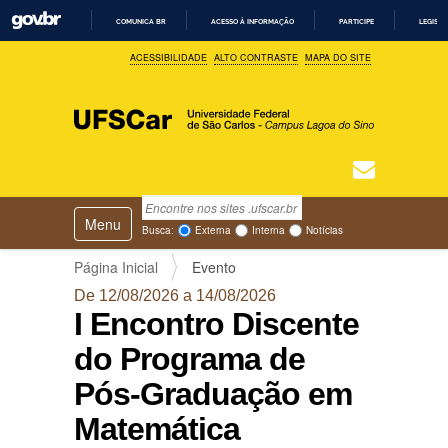
COMUNICA BR
ACESSO À INFORMAÇÃO
PARTICIPE
LEGISL
I
ACESSIBILIDADE
ALTO CONTRASTE
MAPA DO SITE
R
P
A
R
A
O
C
O
N
T
Busca
N
E
Ú
Toggle navigation
a
Busca Avançada…
Busca:
Externa
Interna
Notícias
D
v
O
e
Página Inicial
Evento
g
De 12/08/2026 a 14/08/2026
a
I Encontro Discente
ç
ã
do Programa de
o
Pós-Graduação em
Matemática