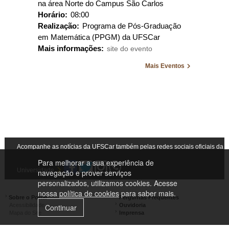
na área Norte do Campus São Carlos
Horário:
08:00
Realização:
Programa de Pós-Graduação
em Matemática (PPGM) da UFSCar
Mais informações:
site do evento
Mais Eventos
Acompanhe as notícias da UFSCar também pelas redes sociais oficiais da
Para melhorar a sua experiência de
Universidade
navegação e prover serviços
personalizados, utilizamos cookies. Acesse
nossa
política de cookies
para saber mais.
Sobre o Portal
Perguntas Frequentes
Acessibilidade
Ouvidoria
Continuar
Mapa do Site
Imprensa