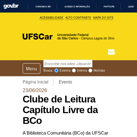
COMUNICA BR
ACESSO À INFORMAÇÃO
PARTICIPE
LEGISL
I
ACESSIBILIDADE
ALTO CONTRASTE
MAPA DO SITE
R
P
A
R
A
O
C
O
N
T
Busca
N
E
Ú
Toggle navigation
a
Busca Avançada…
Busca:
Externa
Interna
Notícias
D
v
O
e
Página Inicial
Evento
g
23/06/2026
a
Clube de Leitura
ç
ã
Capítulo Livre da
o
BCo
A Biblioteca Comunitária (BCo) da UFSCar