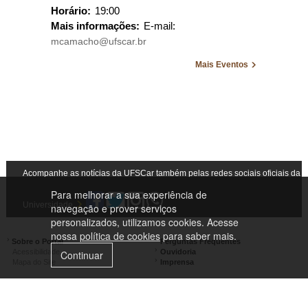
Horário:
19:00
Mais informações:
E-mail:
mcamacho@ufscar.br
Mais Eventos
Acompanhe as notícias da UFSCar também pelas redes sociais oficiais da
Para melhorar a sua experiência de
Universidade
navegação e prover serviços
personalizados, utilizamos cookies. Acesse
nossa
política de cookies
para saber mais.
Sobre o Portal
Perguntas Frequentes
Acessibilidade
Ouvidoria
Continuar
Mapa do Site
Imprensa
Campus Lagoa do Sino
Campus São Carlos