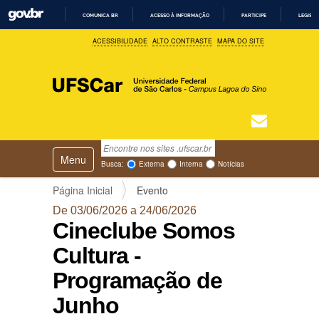
COMUNICA BR
ACESSO À INFORMAÇÃO
PARTICIPE
LEGISL
I
ACESSIBILIDADE
ALTO CONTRASTE
MAPA DO SITE
R
P
A
R
A
O
C
O
N
T
Busca
N
E
Ú
Toggle navigation
a
Busca Avançada…
Busca:
Externa
Interna
Notícias
D
v
O
e
Página Inicial
Evento
g
De 03/06/2026 a 24/06/2026
a
Cineclube Somos
ç
ã
Cultura -
o
Programação de
Junho