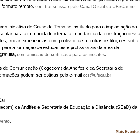
o formato remoto,
com transmissão pelo Canal Oficial da UFSCar no
a iniciativa do Grupo de Trabalho instituído para a implantação da
entar para a comunidade interna a importância da construção dess
tos, trocar experiências com profissionais e outras instituições sobre
r para a formação de estudantes e profissionais da área de
gratuita,
com emissão de certificado para os inscritos
.
es de Comunicação (Cogecom) da Andifes e da Secretaria de
ormações podem ser obtidas pelo e-mail
ccs@ufscar.br
.
Car
ecom) da Andifes e Secretaria de Educação a Distância (SEaD) da
vento
.
Mais Evento