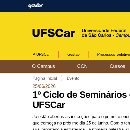
A UFSCar
Gestão
Processos Seletiv
N
O Campus
CCN
Cursos
a
v
V
Página Inicial
Evento
e
o
g
25/06/2026
c
a
1º Ciclo de Seminário
ê
ç
e
UFSCar
ã
s
o
t
Já estão abertas as inscrições para o primeiro enc
á
que começa no próximo dia 25 de junho. Com o te
a
sua importância estratégica", a primeira palestra, 