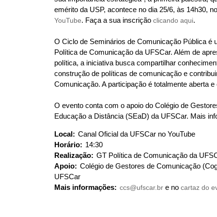
q
u
emérito da USP, acontece no dia 25/6, às 14h30, n
i
YouTube
. Faça a sua inscrição
clicando aqui
.
:
O Ciclo de Seminários de Comunicação Pública é um
Política de Comunicação da UFSCar. Além de apres
política, a iniciativa busca compartilhar conhecimen
construção de políticas de comunicação e contribui
Comunicação. A participação é totalmente aberta e 
O evento conta com o apoio do Colégio de Gestor
Educação a Distância (SEaD) da UFSCar. Mais inf
Local:
Canal Oficial da UFSCar no YouTube
Horário:
14:30
Realização:
GT Política de Comunicação da UFS
Apoio:
Colégio de Gestores de Comunicação (Cog
UFSCar
Mais informações:
ccs@ufscar.br
e no
cartaz do e