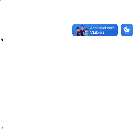
a
 a
s