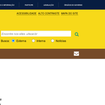
O À INFORMAÇÃO
PARTICIPE
LEGISLAÇÃO
ÓRGÃOS DO GOVERNO
ACESSIBILIDADE
ALTO CONTRASTE
MAPA DO SITE
Busca
Busca Avançada…
Busca:
Externa
Interna
Notícias
e
r