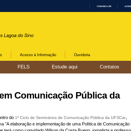
COMUNICA BR
ACESS
I
R
P
A
R
A
O
C
O
N
os
Acesso à Informação
Ouvidoria
T
E
Ú
FELS
Estude aqui
Contatos
D
O
s em Comunicação Pública da
ontro do
1º Ciclo de Seminários de Comunicação Pública da UFSCar
,
ma "A elaboração e implementação de uma Política de Comunicação 
que terá como convidado Wilson da Costa Bueno, jornalista e professo