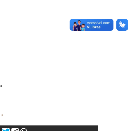
o
do
s