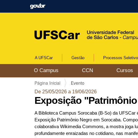
A UFSCar
Gestão
Processos Seletiv
N
O Campus
CCN
Cursos
a
v
V
Página Inicial
Evento
e
o
g
De 25/05/2026 a 19/06/2026
c
a
Exposição "Patrimôni
ê
ç
e
ã
s
A Biblioteca Campus Sorocaba (B-So) da UFSCar é 
o
t
Exposição Patrimônio Negro em Sorocaba. Composta 
á
colaborativa Wikimedia Commons, a mostra joga luz 
a
profundamente enraizadas no cotidiano, nas manife