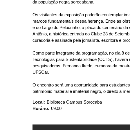
q
da população negra sorocabana.
u
i
Os visitantes da exposição poderão contemplar image
:
marcos fundamentais dessa herança. Entre as obr
e do Largo do Pelourinho, a placa do centenário da A
Antônio, a histórica entrada do Clube 28 de Sete
curadoria é assinada pela jornalista, escritora e pr
Como parte integrante da programação, no dia 8 de 
Tecnologias para Sustentabilidade (CCTS), haverá
pesquisadoras: Fernanda Ikedo, curadora da mostr
UFSCar.
O encontro será uma oportunidade para estudantes
patrimônio material e imaterial negro, o direito à m
Local:
Biblioteca Campus Sorocaba
Horário:
09:00