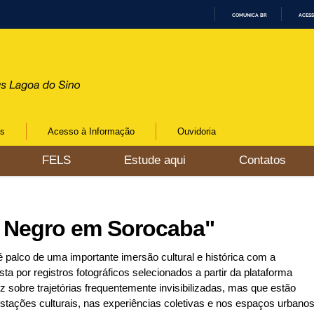
COMUNICA BR
ACESS
I
R
P
A
R
A
O
C
O
N
os
Acesso à Informação
Ouvidoria
T
E
Ú
FELS
Estude aqui
Contatos
D
O
o Negro em Sorocaba"
palco de uma importante imersão cultural e histórica com a
por registros fotográficos selecionados a partir da plataforma
sobre trajetórias frequentemente invisibilizadas, mas que estão
stações culturais, nas experiências coletivas e nos espaços urbano