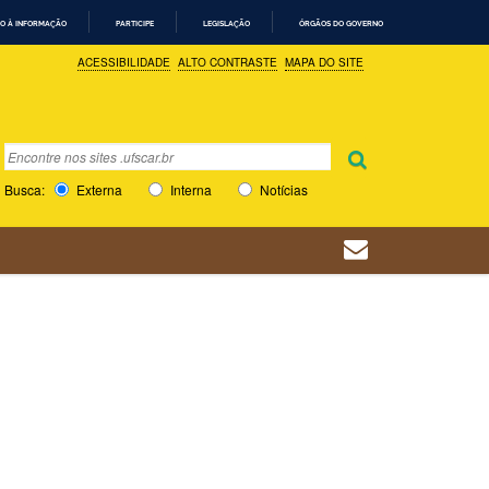
O À INFORMAÇÃO
PARTICIPE
LEGISLAÇÃO
ÓRGÃOS DO GOVERNO
ACESSIBILIDADE
ALTO CONTRASTE
MAPA DO SITE
Busca
Busca Avançada…
Busca:
Externa
Interna
Notícias
s