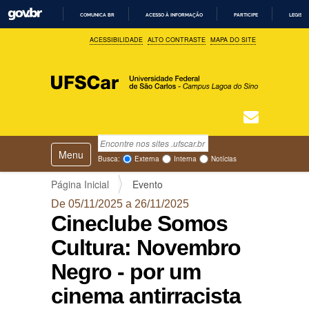
COMUNICA BR
ACESSO À INFORMAÇÃO
PARTICIPE
LEGISL
I
ACESSIBILIDADE
ALTO CONTRASTE
MAPA DO SITE
R
P
A
R
A
O
C
O
N
T
Busca
N
E
Ú
Toggle navigation
a
Busca Avançada…
Busca:
Externa
Interna
Notícias
D
v
O
e
Página Inicial
Evento
g
De 05/11/2025 a 26/11/2025
a
Cineclube Somos
ç
ã
Cultura: Novembro
o
Negro - por um
cinema antirracista