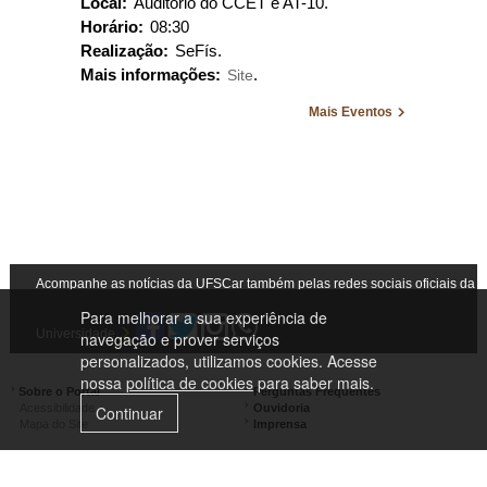
Local:
Auditório do CCET e AT-10.
Horário:
08:30
Realização:
SeFís.
Mais informações:
Site
.
Mais Eventos
Acompanhe as notícias da UFSCar também pelas redes sociais oficiais da
Para melhorar a sua experiência de
Universidade
navegação e prover serviços
personalizados, utilizamos cookies. Acesse
nossa
política de cookies
para saber mais.
Sobre o Portal
Perguntas Frequentes
Acessibilidade
Ouvidoria
Continuar
Mapa do Site
Imprensa