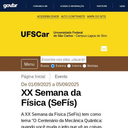
COMUNICA BR
ACESSO À INFORMAÇÃO
PARTICIPE
LEGISL
I
ACESSIBILIDADE
ALTO CONTRASTE
MAPA DO SITE
R
P
A
R
A
O
C
O
N
T
Busca
N
E
Ú
Toggle navigation
a
Busca Avançada…
Busca:
Externa
Interna
Notícias
D
v
O
e
Página Inicial
Evento
g
De 01/09/2025 a 05/09/2025
a
XX Semana da
ç
ã
Física (SeFís)
o
A XX Semana da Física (SeFís) tem como
tema "O Centenário da Mecânica Quântica:
quando você muda o jeito que vê as coisas,