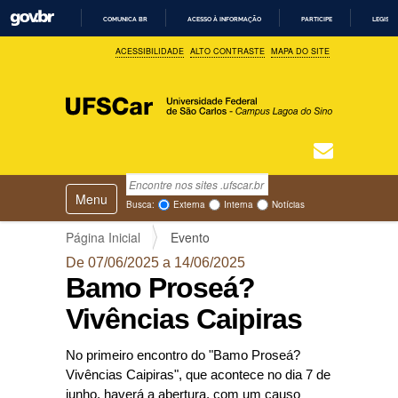
COMUNICA BR
ACESSO À INFORMAÇÃO
PARTICIPE
LEGISL
I
ACESSIBILIDADE
ALTO CONTRASTE
MAPA DO SITE
R
P
A
R
A
O
C
O
N
T
Busca
N
E
Ú
Toggle navigation
a
Busca Avançada…
Busca:
Externa
Interna
Notícias
D
v
O
e
Página Inicial
Evento
g
De 07/06/2025 a 14/06/2025
a
Bamo Proseá?
ç
ã
Vivências Caipiras
o
No primeiro encontro do "Bamo Proseá?
Vivências Caipiras", que acontece no dia 7 de
junho, haverá a abertura, com um causo