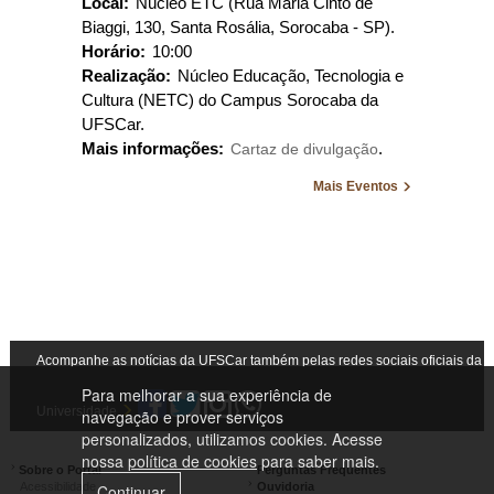
Local:
Núcleo ETC (Rua Maria Cinto de
Biaggi, 130, Santa Rosália, Sorocaba - SP).
Horário:
10:00
Realização:
Núcleo Educação, Tecnologia e
Cultura (NETC) do Campus Sorocaba da
UFSCar.
Mais informações:
Cartaz de divulgação
.
Mais Eventos
Acompanhe as notícias da UFSCar também pelas redes sociais oficiais da
Para melhorar a sua experiência de
Universidade
navegação e prover serviços
personalizados, utilizamos cookies. Acesse
nossa
política de cookies
para saber mais.
Sobre o Portal
Perguntas Frequentes
Acessibilidade
Ouvidoria
Continuar