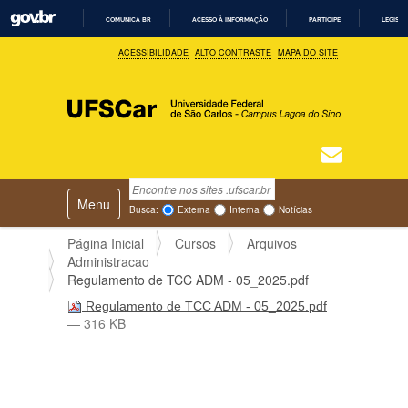
COMUNICA BR
ACESSO À INFORMAÇÃO
PARTICIPE
LEGISL
I
ACESSIBILIDADE
ALTO CONTRASTE
MAPA DO SITE
R
P
A
R
A
O
C
O
N
T
Busca
N
E
Ú
Toggle navigation
a
Busca Avançada…
Busca:
Externa
Interna
Notícias
D
v
O
e
Página Inicial
Cursos
Arquivos
g
Administracao
a
Regulamento de TCC ADM - 05_2025.pdf
ç
Regulamento de TCC ADM - 05_2025.pdf
ã
— 316 KB
o