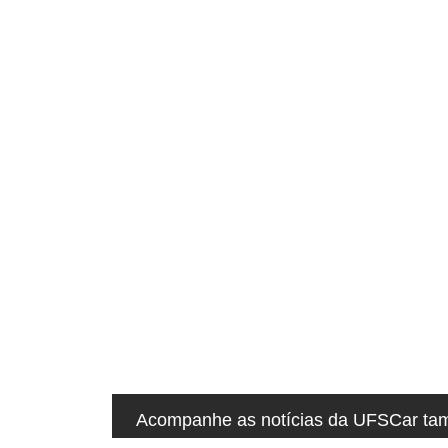
q
u
i
:
Acompanhe as notícias da UFSCar tamb