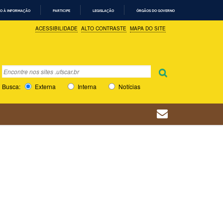
O À INFORMAÇÃO
PARTICIPE
LEGISLAÇÃO
ÓRGÃOS DO GOVERNO
ACESSIBILIDADE
ALTO CONTRASTE
MAPA DO SITE
Busca
Busca Avançada…
Busca:
Externa
Interna
Notícias