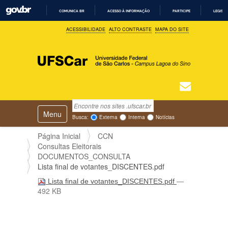
COMUNICA BR
ACESSO À INFORMAÇÃO
PARTICIPE
LEGISL
I
ACESSIBILIDADE
ALTO CONTRASTE
MAPA DO SITE
R
P
A
R
A
O
C
O
N
T
Busca
N
E
Ú
Toggle navigation
a
Busca Avançada…
Busca:
Externa
Interna
Notícias
D
v
O
e
Página Inicial
CCN
g
Consultas Eleitorais
a
DOCUMENTOS_CONSULTA
ç
Lista final de votantes_DISCENTES.pdf
ã
—
Lista final de votantes_DISCENTES.pdf
o
492 KB