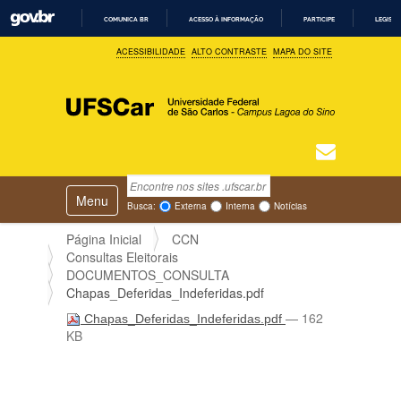
COMUNICA BR
ACESSO À INFORMAÇÃO
PARTICIPE
LEGISL
I
ACESSIBILIDADE
ALTO CONTRASTE
MAPA DO SITE
R
P
A
R
A
O
C
O
N
T
Busca
N
E
Ú
Toggle navigation
a
Busca Avançada…
Busca:
Externa
Interna
Notícias
D
v
O
e
Página Inicial
CCN
g
Consultas Eleitorais
a
DOCUMENTOS_CONSULTA
ç
Chapas_Deferidas_Indeferidas.pdf
ã
— 162
Chapas_Deferidas_Indeferidas.pdf
o
KB