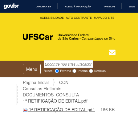
COMUNICA BR
ACESSO À INFORMAÇÃO
PARTICIPE
LEGISL
I
ACESSIBILIDADE
ALTO CONTRASTE
MAPA DO SITE
R
P
A
R
A
O
C
O
N
T
Busca
N
E
Ú
Toggle navigation
a
Busca Avançada…
Busca:
Externa
Interna
Notícias
D
v
O
e
Página Inicial
CCN
g
Consultas Eleitorais
a
DOCUMENTOS_CONSULTA
ç
1ª RETIFICAÇÃO DE EDITAL.pdf
ã
— 166 KB
1ª RETIFICAÇÃO DE EDITAL.pdf
o