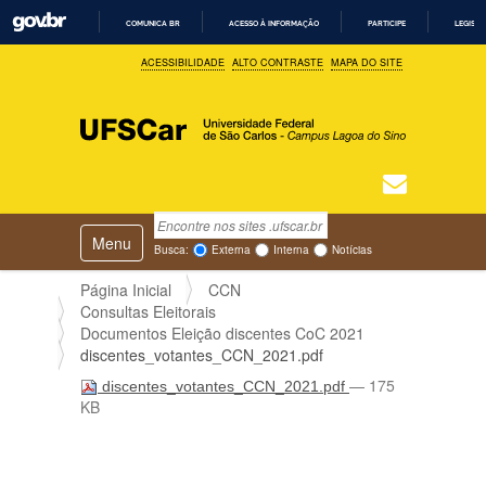
COMUNICA BR
ACESSO À INFORMAÇÃO
PARTICIPE
LEGISL
I
ACESSIBILIDADE
ALTO CONTRASTE
MAPA DO SITE
R
P
A
R
A
O
C
O
N
T
Busca
N
E
Ú
Toggle navigation
a
Busca Avançada…
Busca:
Externa
Interna
Notícias
D
v
O
e
Página Inicial
CCN
g
Consultas Eleitorais
a
Documentos Eleição discentes CoC 2021
ç
discentes_votantes_CCN_2021.pdf
ã
— 175
discentes_votantes_CCN_2021.pdf
o
KB