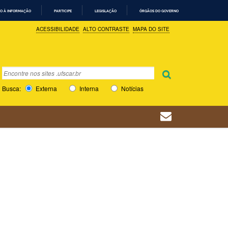
O À INFORMAÇÃO
PARTICIPE
LEGISLAÇÃO
ÓRGÃOS DO GOVERNO
ACESSIBILIDADE
ALTO CONTRASTE
MAPA DO SITE
Busca
Busca Avançada…
Busca:
Externa
Interna
Notícias