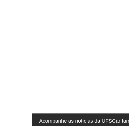
q
u
i
:
Acompanhe as notícias da UFSCar tamb