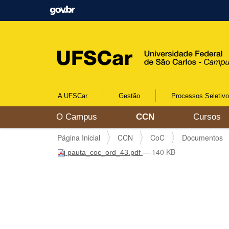
A UFSCar
Gestão
Processos Seletiv
N
O Campus
CCN
Cursos
a
v
V
Página Inicial
CCN
CoC
Documentos
e
o
g
— 140 KB
pauta_coc_ord_43.pdf
c
a
ê
ç
e
ã
s
o
t
á
a