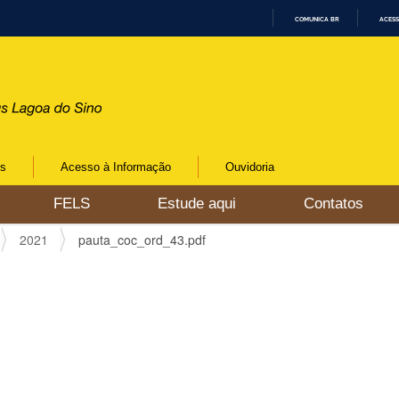
COMUNICA BR
ACESS
I
R
P
A
R
A
O
C
O
N
os
Acesso à Informação
Ouvidoria
T
E
Ú
FELS
Estude aqui
Contatos
D
O
2021
pauta_coc_ord_43.pdf