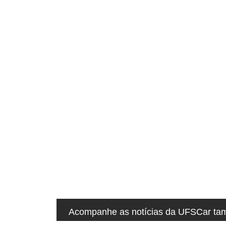
q
u
i
:
Acompanhe as notícias da UFSCar tamb