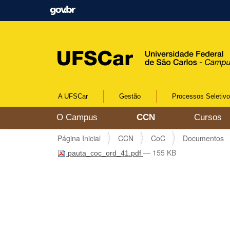
A UFSCar
Gestão
Processos Seletiv
N
O Campus
CCN
Cursos
a
v
V
Página Inicial
CCN
CoC
Documentos
e
o
g
— 155 KB
pauta_coc_ord_41.pdf
c
a
ê
ç
e
ã
s
o
t
á
a