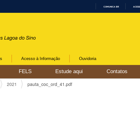
COMUNICA BR
ACESS
I
R
P
A
R
A
O
C
O
N
os
Acesso à Informação
Ouvidoria
T
E
Ú
FELS
Estude aqui
Contatos
D
O
2021
pauta_coc_ord_41.pdf