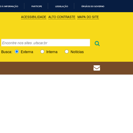
O À INFORMAÇÃO
PARTICIPE
LEGISLAÇÃO
ÓRGÃOS DO GOVERNO
ACESSIBILIDADE
ALTO CONTRASTE
MAPA DO SITE
Busca
Busca Avançada…
Busca:
Externa
Interna
Notícias