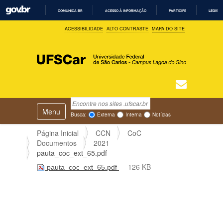
COMUNICA BR
ACESSO À INFORMAÇÃO
PARTICIPE
LEGISL
I
ACESSIBILIDADE
ALTO CONTRASTE
MAPA DO SITE
R
P
A
R
A
O
C
O
N
T
Busca
N
E
Ú
Toggle navigation
a
Busca Avançada…
Busca:
Externa
Interna
Notícias
D
v
O
e
Página Inicial
CCN
CoC
g
Documentos
2021
a
pauta_coc_ext_65.pdf
ç
— 126 KB
pauta_coc_ext_65.pdf
ã
o