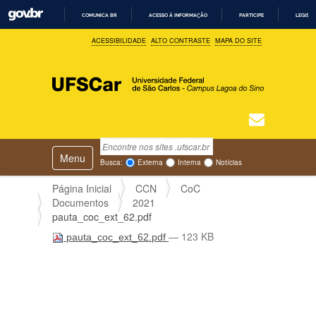
COMUNICA BR
ACESSO À INFORMAÇÃO
PARTICIPE
LEGISL
I
ACESSIBILIDADE
ALTO CONTRASTE
MAPA DO SITE
R
P
A
R
A
O
C
O
N
T
Busca
N
E
Ú
Toggle navigation
a
Busca Avançada…
Busca:
Externa
Interna
Notícias
D
v
O
e
Página Inicial
CCN
CoC
g
Documentos
2021
a
pauta_coc_ext_62.pdf
ç
— 123 KB
pauta_coc_ext_62.pdf
ã
o