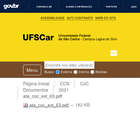
COMUNICA BR
ACESSO À INFORMAÇÃO
PARTICIPE
LEGISL
I
ACESSIBILIDADE
ALTO CONTRASTE
MAPA DO SITE
R
P
A
R
A
O
C
O
N
T
Busca
N
E
Ú
Toggle navigation
a
Busca Avançada…
Busca:
Externa
Interna
Notícias
D
v
O
e
Página Inicial
CCN
CoC
g
Documentos
2021
a
ata_coc_ext_63.pdf
ç
— 182 KB
ata_coc_ext_63.pdf
ã
o