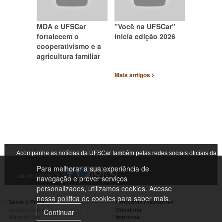
MDA e UFSCar
"Você na UFSCar"
fortalecem o
inicia edição 2026
cooperativismo e a
agricultura familiar
Mais antigos
Acompanhe as notícias da UFSCar também pelas redes sociais oficiais da
Para melhorar a sua experiência de
Universidade
navegação e prover serviços
personalizados, utilizamos cookies. Acesse
nossa
política de cookies
para saber mais.
Sobre o Portal
Perguntas Frequentes
Acessibilidade
Ouvidoria
Continuar
Mapa do Site
Imprensa