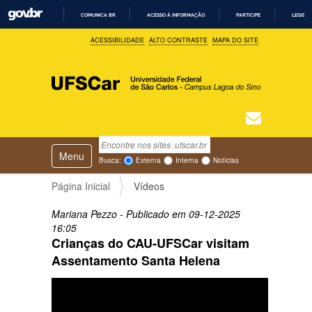
COMUNICA BR
ACESSO À INFORMAÇÃO
PARTICIPE
LEGISL
I
ACESSIBILIDADE
ALTO CONTRASTE
MAPA DO SITE
R
P
A
R
A
O
C
O
N
T
Busca
N
E
Ú
Toggle navigation
a
Busca Avançada…
Busca:
Externa
Interna
Notícias
D
v
O
e
Página Inicial
Vídeos
g
a
Mariana Pezzo
- Publicado em
09-12-2025
ç
16:05
ã
Crianças do CAU-UFSCar visitam
o
Assentamento Santa Helena