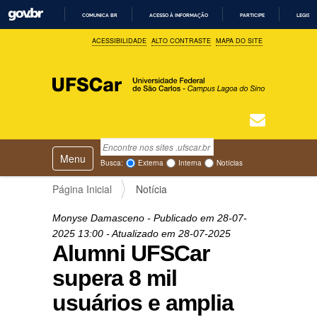
COMUNICA BR
ACESSO À INFORMAÇÃO
PARTICIPE
LEGISL
I
ACESSIBILIDADE
ALTO CONTRASTE
MAPA DO SITE
R
P
A
R
A
O
C
O
N
T
Busca
N
E
Ú
Toggle navigation
a
Busca Avançada…
Busca:
Externa
Interna
Notícias
D
v
O
e
Página Inicial
Notícia
g
a
Monyse Damasceno
- Publicado em
28-07-
ç
2025
13:00
-
Atualizado em
28-07-2025
ã
Alumni UFSCar
o
supera 8 mil
usuários e amplia