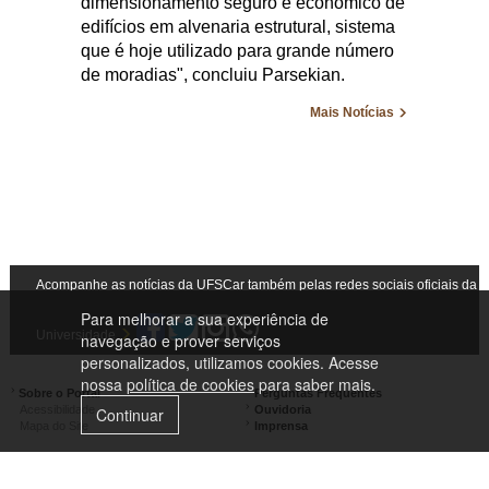
dimensionamento seguro e econômico de
edifícios em alvenaria estrutural, sistema
que é hoje utilizado para grande número
de moradias", concluiu Parsekian.
Mais Notícias
Acompanhe as notícias da UFSCar também pelas redes sociais oficiais da
Para melhorar a sua experiência de
Universidade
navegação e prover serviços
personalizados, utilizamos cookies. Acesse
nossa
política de cookies
para saber mais.
Sobre o Portal
Perguntas Frequentes
Acessibilidade
Ouvidoria
Continuar
Mapa do Site
Imprensa