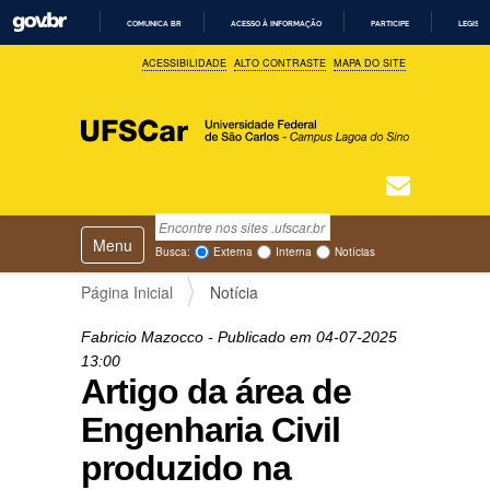
COMUNICA BR
ACESSO À INFORMAÇÃO
PARTICIPE
LEGISL
I
ACESSIBILIDADE
ALTO CONTRASTE
MAPA DO SITE
R
P
A
R
A
O
C
O
N
T
Busca
N
E
Ú
Toggle navigation
a
Busca Avançada…
Busca:
Externa
Interna
Notícias
D
v
O
e
Página Inicial
Notícia
g
a
Fabricio Mazocco
- Publicado em
04-07-2025
ç
13:00
ã
Artigo da área de
o
Engenharia Civil
produzido na