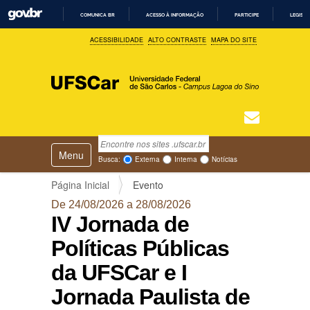
COMUNICA BR
ACESSO À INFORMAÇÃO
PARTICIPE
LEGISL
I
ACESSIBILIDADE
ALTO CONTRASTE
MAPA DO SITE
R
P
A
R
A
O
C
O
N
T
Busca
N
E
Ú
Toggle navigation
a
Busca Avançada…
Busca:
Externa
Interna
Notícias
D
v
O
e
Página Inicial
Evento
g
De 24/08/2026 a 28/08/2026
a
IV Jornada de
ç
ã
Políticas Públicas
o
da UFSCar e I
Jornada Paulista de