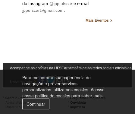
do Instagram
@jpp.ufscar
e e-mail
jppufscar@gmail.com
.
Mais Eventos
Acompanhe as notícias da UFSCar também pelas redes sociais oficiais da
Para melhorar a sua experiência de
Universidade
navegação e prover serviços
personalizados, utilizamos cookies. Acesse
nossa
política de cookies
para saber mais.
Sobre o Portal
Perguntas Frequentes
Acessibilidade
Ouvidoria
Continuar
Mapa do Site
Imprensa
Campus Lagoa do Sino
Campus São Carlos
Campus Araras
Campus Sorocaba