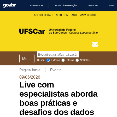
COMUNICA BR
ACESSO À INFORMAÇÃO
PARTICIPE
LEGISL
I
ACESSIBILIDADE
ALTO CONTRASTE
MAPA DO SITE
R
P
A
R
A
O
C
O
N
T
Busca
N
E
Ú
Toggle navigation
a
Busca Avançada…
Busca:
Externa
Interna
Notícias
D
v
O
e
Página Inicial
Evento
g
09/06/2026
a
Live com
ç
ã
especialistas aborda
o
boas práticas e
desafios dos dados