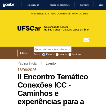
COMUNICA BR
ACESSO À INFORMAÇÃO
PARTICIPE
LEGISL
I
ACESSIBILIDADE
ALTO CONTRASTE
MAPA DO SITE
R
P
A
R
A
O
C
O
N
T
Busca
N
E
Ú
Toggle navigation
a
Busca Avançada…
Busca:
Externa
Interna
Notícias
D
v
O
e
Página Inicial
Evento
g
16/06/2026
a
II Encontro Temático
ç
ã
Conexões ICC -
o
Caminhos e
experiências para a