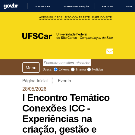
COMUNICA BR
ACESSO À INFORMAÇÃO
PARTICIPE
LEGISL
I
ACESSIBILIDADE
ALTO CONTRASTE
MAPA DO SITE
R
P
A
R
A
O
C
O
N
T
Busca
N
E
Ú
Toggle navigation
a
Busca Avançada…
Busca:
Externa
Interna
Notícias
D
v
O
e
Página Inicial
Evento
g
28/05/2026
a
I Encontro Temático
ç
ã
Conexões ICC -
o
Experiências na
criação, gestão e