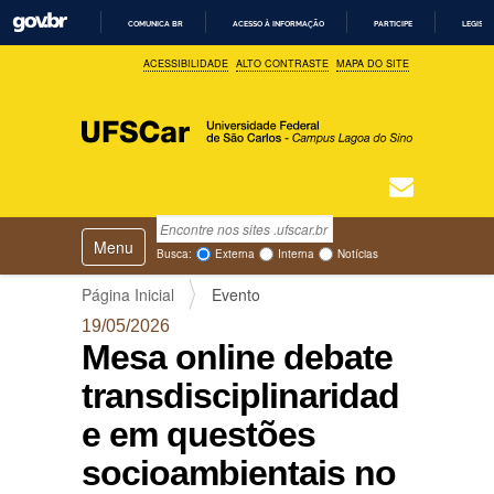
COMUNICA BR
ACESSO À INFORMAÇÃO
PARTICIPE
LEGISL
I
ACESSIBILIDADE
ALTO CONTRASTE
MAPA DO SITE
R
P
A
R
A
O
C
O
N
T
Busca
N
E
Ú
Toggle navigation
a
Busca Avançada…
Busca:
Externa
Interna
Notícias
D
v
O
e
Página Inicial
Evento
g
19/05/2026
a
Mesa online debate
ç
ã
transdisciplinaridad
o
e em questões
socioambientais no