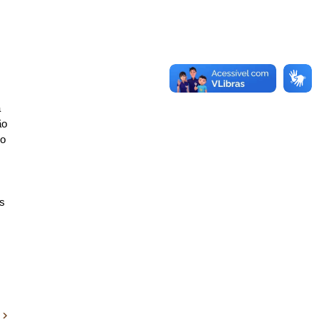
a
ão
do
as
s