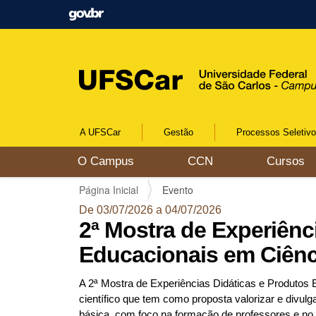
A UFSCar
Gestão
Processos Seletiv
N
O Campus
CCN
Cursos
a
v
V
Página Inicial
Evento
e
o
g
De 03/07/2026 a 04/07/2026
c
a
2ª Mostra de Experiênc
ê
ç
e
Educacionais em Ciên
ã
s
o
t
A 2ª Mostra de Experiências Didáticas e Produto
á
científico que tem como proposta valorizar e divul
a
básica, com foco na formação de professores e no 