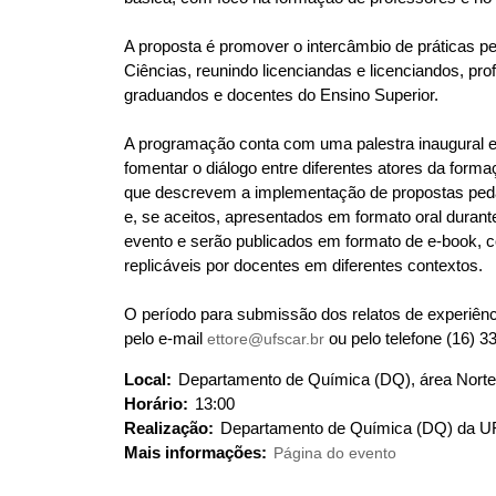
q
u
i
A proposta é promover o intercâmbio de práticas p
:
Ciências, reunindo licenciandas e licenciandos, p
graduandos e docentes do Ensino Superior.
A programação conta com uma palestra inaugural 
fomentar o diálogo entre diferentes atores da form
que descrevem a implementação de propostas peda
e, se aceitos, apresentados em formato oral duran
evento e serão publicados em formato de e-book, co
replicáveis por docentes em diferentes contextos.
O período para submissão dos relatos de experiênc
pelo e-mail
ettore@ufscar.br
ou pelo telefone (16) 3
Local:
Departamento de Química (DQ), área Nort
Horário:
13:00
Realização:
Departamento de Química (DQ) da 
Mais informações:
Página do evento