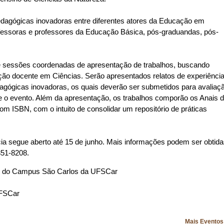
edagógicas inovadoras entre diferentes atores da Educação em
rofessoras e professores da Educação Básica, pós-graduandas, pós-
e sessões coordenadas de apresentação de trabalhos, buscando
ação docente em Ciências. Serão apresentados relatos de experiênci
gógicas inovadoras, os quais deverão ser submetidos para avaliaç
te o evento. Além da apresentação, os trabalhos comporão os Anais 
m ISBN, com o intuito de consolidar um repositório de práticas
ia segue aberto até 15 de junho. Mais informações podem ser obtid
351-8208.
e do Campus São Carlos da UFSCar
UFSCar
Mais Evento