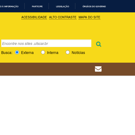
O À INFORMAÇÃO
PARTICIPE
LEGISLAÇÃO
ÓRGÃOS DO GOVERNO
ACESSIBILIDADE
ALTO CONTRASTE
MAPA DO SITE
Busca
Busca Avançada…
Busca:
Externa
Interna
Notícias