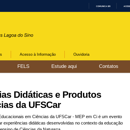
COMUNICA BR
ACESS
I
R
P
A
R
A
O
C
O
N
os
Acesso à Informação
Ouvidoria
T
E
Ú
FELS
Estude aqui
Contatos
D
O
ias Didáticas e Produtos
cias da UFSCar
s Educacionais em Ciências da UFSCar - MEP em Ci é um evento
gar experiências didáticas desenvolvidas no contexto da educação
ensino de Ciências da Natureza.