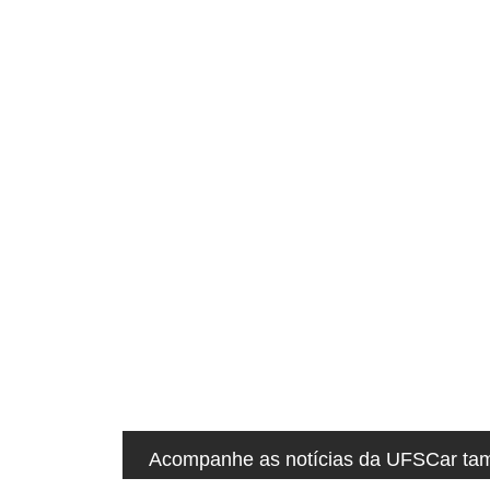
q
u
i
:
Acompanhe as notícias da UFSCar tamb