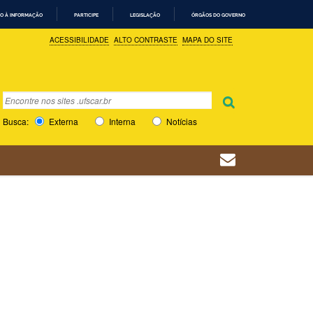
O À INFORMAÇÃO
PARTICIPE
LEGISLAÇÃO
ÓRGÃOS DO GOVERNO
ACESSIBILIDADE
ALTO CONTRASTE
MAPA DO SITE
Busca
Busca Avançada…
Busca:
Externa
Interna
Notícias