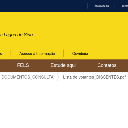
COMUNICA BR
ACESS
I
R
P
A
R
A
O
C
O
N
os
Acesso à Informação
Ouvidoria
T
E
Ú
FELS
Estude aqui
Contatos
D
O
DOCUMENTOS_CONSULTA
Lista de votantes_DISCENTES.pdf