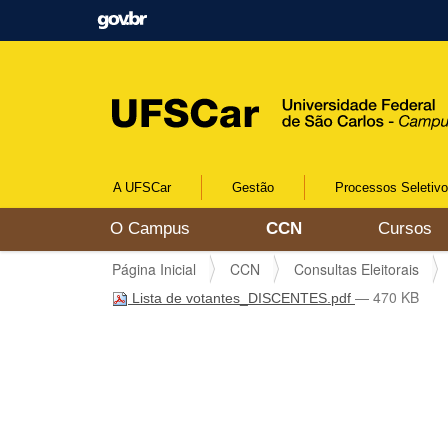
A UFSCar
Gestão
Processos Seletiv
N
O Campus
CCN
Cursos
a
v
V
Página Inicial
CCN
Consultas Eleitorais
e
o
g
— 470 KB
Lista de votantes_DISCENTES.pdf
c
a
ê
ç
e
ã
s
o
t
á
a